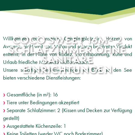
COCO SWEET 16M² 2
Willkommen auf unserem Campingplatz im Herzen von
Aveyron, nicht weit von Millau und seinem berühmten Viadukt
SCHLAFZIMMER OHNE
entfernt, in der Nähe von Rodez, wo Entspannung, Ruhe und
SANITÄRE
Urlaub friedliche Momente fließen lassen ...
EINRICHTUNGEN
Unsere schattigen Ferienwohnungen mit Blick auf den See
bieten verschiedene Dienstleistungen:
Gesamtfläche (in m²): 16
Tiere unter Bedingungen akzeptiert
Separate Schlafzimmer: 2 (Kissen und Decken zur Verfügung
gestellt)
Ausgestattete Küchenzeile: 1
Keine Toiletten (weder WC noch Badezimmer)