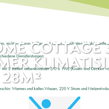
ME COTTAGE 
, nicht weit von Millau und seinem berühmten Viadukt entfer
ER KLIMATISI
chiedene Dienstleistungen:
er mit 2 Betten nebeneinander (70 x 190) (Kissen und Decken 
28M²
eschirr. Warmes und kaltes Wasser, 220 V Strom und Netzentwäs