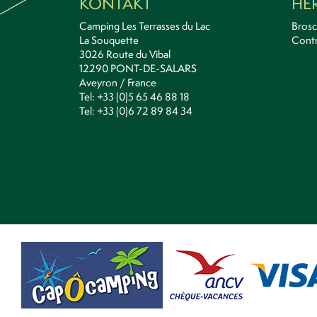
KONTAKT
HE
Camping Les Terrasses du Lac
Bros
La Souquette
Contr
3026 Route du Vibal
12290 PONT-DE-SALARS
Aveyron / France
Tel: +33 (0)5 65 46 88 18
Tel: +33 (0)6 72 89 84 34