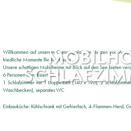
MOBILHO
Willkommen auf unserem Campingplatz im Herzen von Aveyron
friedliche Momente fließen lassen ...
SCHLAFZIMM
Unsere schattigen Mobilheime mit Blick auf den See bieten vers
6 Personen klimatisiert 28m²
1 Schlafzimmer mit 1 Doppelbett (140 x 190), 2 Schlafzimm
Waschbecken), separates WC
Einbauküche: Kühlschrank mit Gefrierfach, 4-Flammen-Herd, G