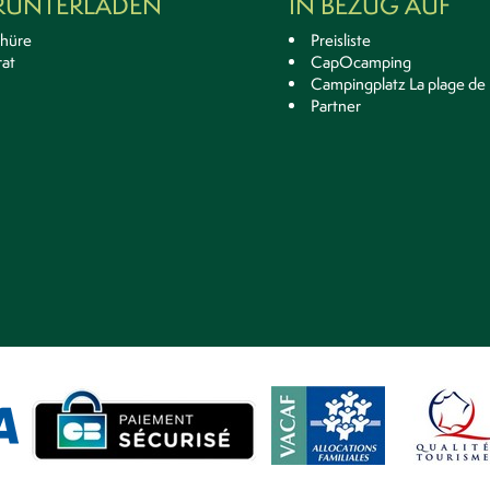
RUNTERLADEN
IN BEZUG AUF
chüre
Preisliste
at
CapOcamping
Campingplatz La plage de 
Partner