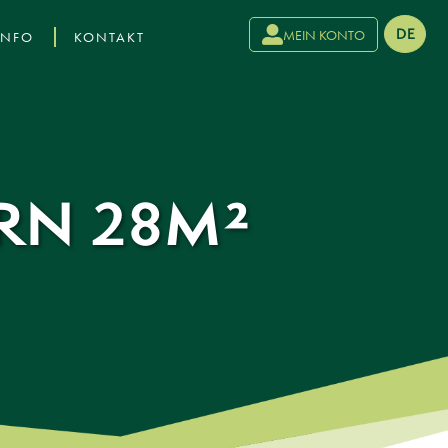
›
DE
MEIN KONTO
INFO
KONTAKT
RN 28M²